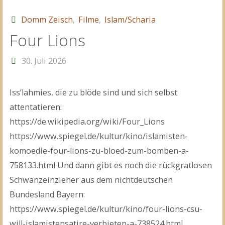
Button"
Domm Zeisch
,
Filme
,
Islam/Scharia
Four Lions
30. Juli 2026
Iss’lahmies, die zu blöde sind und sich selbst
attentatieren:
https://de.wikipedia.org/wiki/Four_Lions
https://www.spiegel.de/kultur/kino/islamisten-
komoedie-four-lions-zu-bloed-zum-bomben-a-
758133.html Und dann gibt es noch die rückgratlosen
Schwanzeinzieher aus dem nichtdeutschen
Bundesland Bayern:
https://www.spiegel.de/kultur/kino/four-lions-csu-
will-islamistensatire-verbieten-a-738524.html