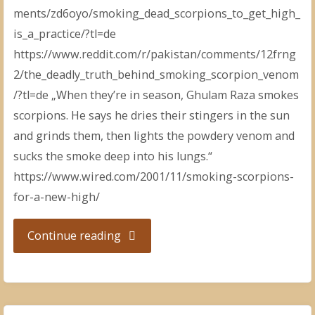
ments/zd6oyo/smoking_dead_scorpions_to_get_high_
is_a_practice/?tl=de
https://www.reddit.com/r/pakistan/comments/12frng
2/the_deadly_truth_behind_smoking_scorpion_venom
/?tl=de „When they’re in season, Ghulam Raza smokes
scorpions. He says he dries their stingers in the sun
and grinds them, then lights the powdery venom and
sucks the smoke deep into his lungs.“
https://www.wired.com/2001/11/smoking-scorpions-
for-a-new-high/
"Skorpione
Continue reading
rauchen"