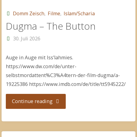
Domm Zeisch
,
Filme
,
Islam/Scharia
Dugma – The Button
30. Juli 2026
Auge in Auge mit Iss’lahmies.
https://www.dw.com/de/unter-
selbstmordattent%C3%A4tern-der-film-dugma/a-
19225386 https://www.imdb.com/de/title/tt5945222/
"Dugma
Continue reading
–
The