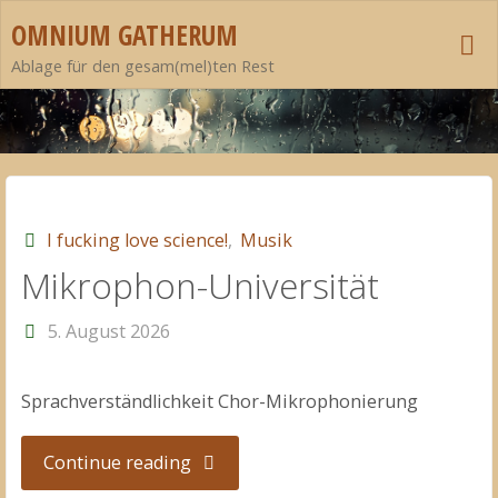
Zum
OMNIUM GATHERUM
Inhalt
Ablage für den gesam(mel)ten Rest
springen
I fucking love science!
,
Musik
Mikrophon-Universität
5. August 2026
Sprachverständlichkeit Chor-Mikrophonierung
"Mikrophon-
Continue reading