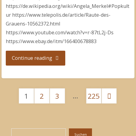
https://de.wikipedia.org/wiki/Angela_Merkel#Popkult
ur https://www.telepolis.de/article/Raute-des-
Grauens-10562372.html
https://www.youtube.com/watch?v=r-87tL2j-Ds
https://www.ebay.de/itm/166400678883
"Merkel-
Continue reading
Raute"
…
1
2
3
225
Seitennummerierung
der
Suchen
Suchen