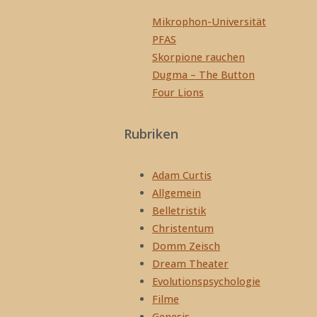
Beiträge
Mikrophon-Universität
PFAS
Skorpione rauchen
Dugma – The Button
Four Lions
Rubriken
Adam Curtis
Allgemein
Belletristik
Christentum
Domm Zeisch
Dream Theater
Evolutionspsychologie
Filme
Genesis