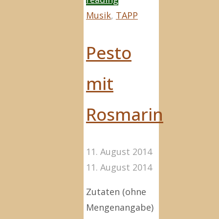
Life
Musik
,
TAPP
(there
must
Pesto
be
more…)"
mit
Rosmarin
11. August 2014
11. August 2014
Zutaten (ohne
Mengenangabe)