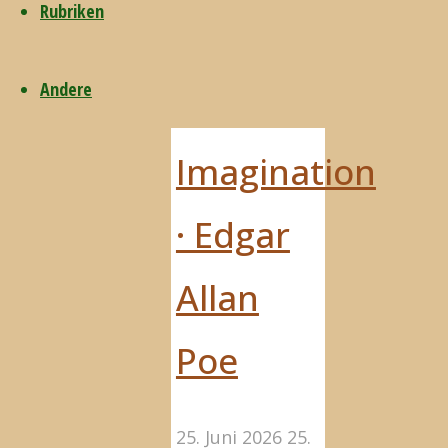
Rubriken
Mystery
Andere
and
Imagination
· Edgar
Allan
Poe
25. Juni 2026
25.