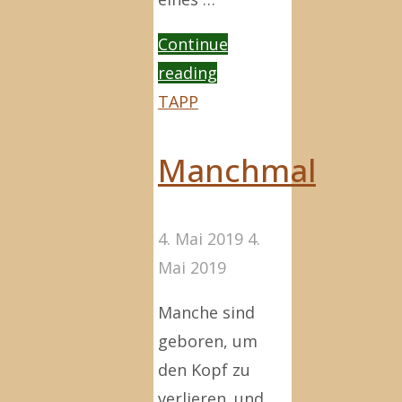
Continue
"Alt
reading
und
TAPP
weise"
Manchmal
4. Mai 2019
4.
Mai 2019
Manche sind
geboren, um
den Kopf zu
verlieren. und