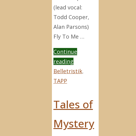
(lead vocal:
Todd Cooper,
Alan Parsons)
Fly To Me …
Continue
"The
reading
Secret"
Belletristik
,
TAPP
Tales of
Mystery