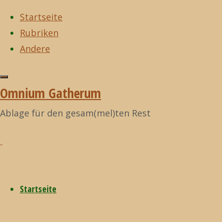
Startseite
Rubriken
Zum
Andere
Inhalt
Start
Musik
Archiv für
Zurück
©2021
springen
die Kategorie
nach
Omnium
Omnium Gatherum
Kategorie:
„TAPP“
oben
Gatherum
Ablage für den gesam(mel)ten Rest
TAPP
TAPP
Startseite
Tales of