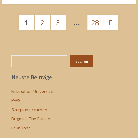
Golden
…
1
2
3
28
Swing
Seitennummerierung
&
der
Silver
Suchen
Suchen
Beiträge
Strings"
Neuste Beiträge
Mikrophon-Universität
PFAS
Skorpione rauchen
Dugma – The Button
Four Lions