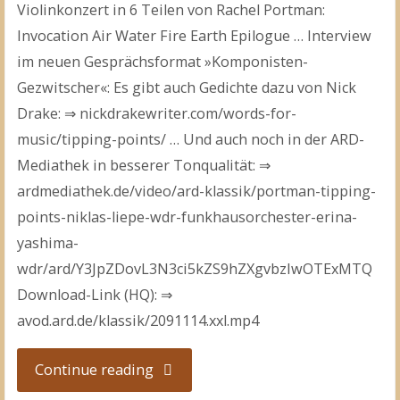
Violinkonzert in 6 Teilen von Rachel Portman:
Invocation Air Water Fire Earth Epilogue … Interview
im neuen Gesprächsformat »Komponisten-
Gezwitscher«: Es gibt auch Gedichte dazu von Nick
Drake: ⇒ nickdrakewriter.com/words-for-
music/tipping-points/ … Und auch noch in der ARD-
Mediathek in besserer Tonqualität: ⇒
ardmediathek.de/video/ard-klassik/portman-tipping-
points-niklas-liepe-wdr-funkhausorchester-erina-
yashima-
wdr/ard/Y3JpZDovL3N3ci5kZS9hZXgvbzIwOTExMTQ
Download-Link (HQ): ⇒
avod.ard.de/klassik/2091114.xxl.mp4
"Rachel
Continue reading