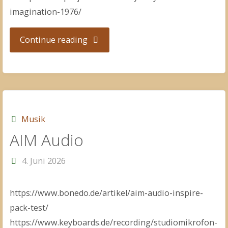
imagination-1976/
"Tales
Continue reading
of
Mystery
and
Musik
AIM Audio
Imagination
4. Juni 2026
·
Edgar
https://www.bonedo.de/artikel/aim-audio-inspire-
pack-test/
Allan
https://www.keyboards.de/recording/studiomikrofon-