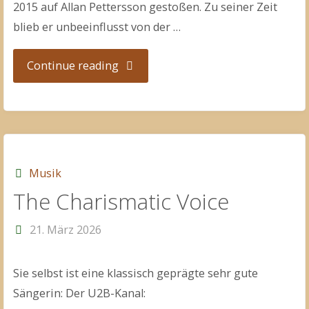
2015 auf Allan Pettersson gestoßen. Zu seiner Zeit
blieb er unbeeinflusst von der …
"Wie
Continue reading
ich
auf
die
Musik
The Charismatic Voice
Staatsphilharmonie
21. März 2026
kam"
Sie selbst ist eine klassisch geprägte sehr gute
Sängerin: Der U2B-Kanal: