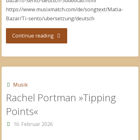
bazar/ti-sento-deutsch-3bd60ca0.html
https://www.musixmatch.com/de/songtext/Matia-
Bazar/Ti-sento/ubersetzung/deutsch
"Matia
Continue reading
Bazar
–
Ti
Musik
Rachel Portman »Tipping
Sento"
Points«
16. Februar 2026