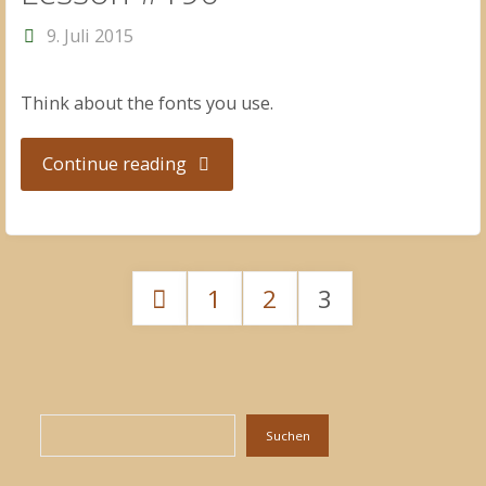
9. Juli 2015
Think about the fonts you use.
"Lesson
Continue reading
#190"
1
2
3
Seitennummerieru
der
Suchen
Suchen
Beiträge