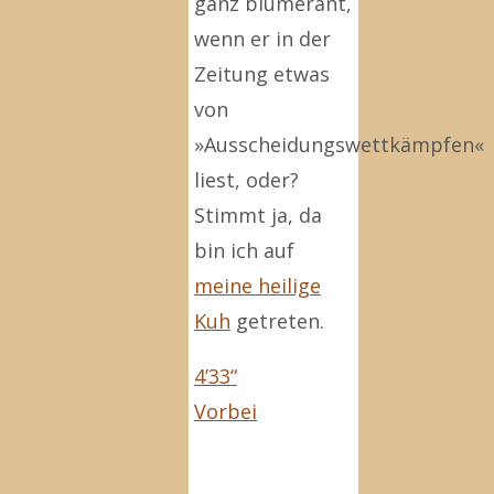
ganz blümerant,
wenn er in der
Zeitung etwas
von
»Ausscheidungswettkämpfen«
liest, oder?
Stimmt ja, da
bin ich auf
meine heilige
Kuh
getreten.
4’33“
Vorbei