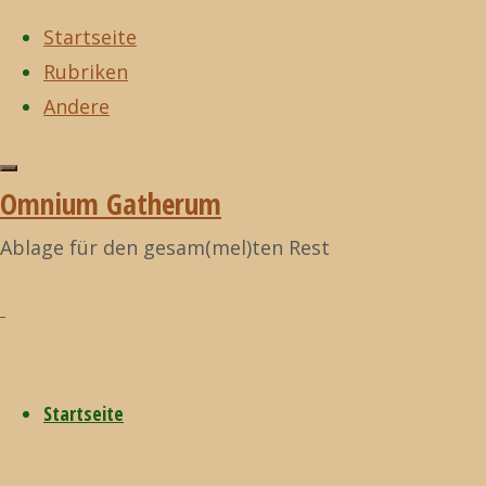
Startseite
Rubriken
Zum
Andere
Inhalt
Start
Domm Zeisch
Zurück
Domm Zeisch
©2021
springen
Adolfs Furz-
nach
Omnium
Omnium Gatherum
Ausscheidung
oben
Gatherum
Adolfs
Ablage für den gesam(mel)ten Rest
Furz-
Startseite
Ausscheidu