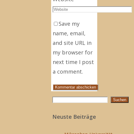
Save my
name, email,
and site URL in
my browser for
next time I post
a comment.
Suchen
Suchen
Neuste Beiträge