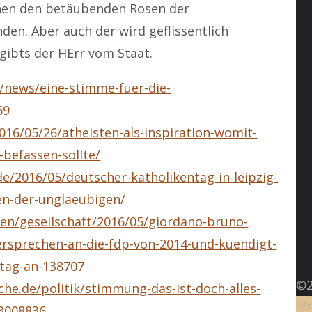
hen den betäubenden Rosen der
den. Aber auch der wird geflissentlich
 gibts der HErr vom Staat.
/news/eine-stimme-fuer-die-
69
016/05/26/atheisten-als-inspiration-womit-
-befassen-sollte/
e/2016/05/deutscher-katholikentag-in-leipzig-
en-der-unglaeubigen/
eben/gesellschaft/2016/05/giordano-bruno-
versprechen-an-die-fdp-von-2014-und-kuendigt-
ntag-an-138707
©2
he.de/politik/stimmung-das-ist-doch-alles-
Pr
3008836