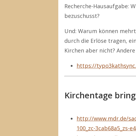
Recherche-Hausaufgabe: We
bezuschusst?
Und: Warum können mehrtät
durch die Erlöse tragen, ei
Kirchen aber nicht? Andere
https://typo3kathsyn
Kirchentage brin
http://www.mdr.de/sac
100_zc-3cab68a5_zs-e4