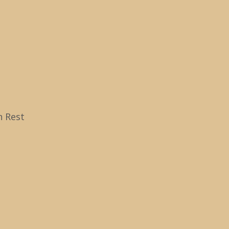
16 · der andere Blick
Zu
na
ob
n Rest
tag 2016 · der
ck