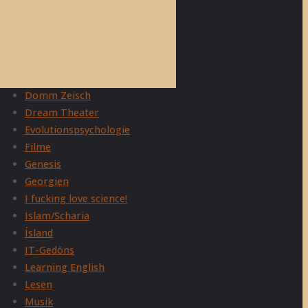
Adam Curtis
Allgemein
Belletristik
Christentum
Domm Zeisch
Dream Theater
Evolutionspsychologie
Filme
Genesis
Georgien
I fucking love science!
Islam/Scharia
Ísland
IT-Gedöns
Learning English
Lesen
Musik