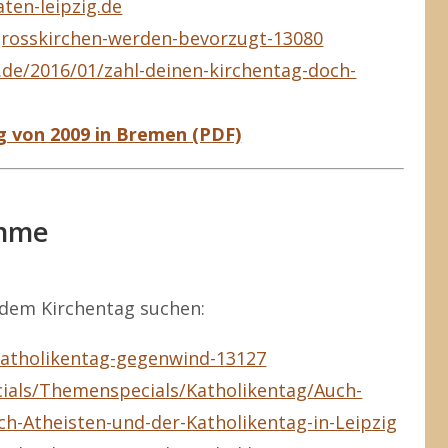
aten-leipzig.de
/grosskirchen-werden-bevorzugt-13080
r.de/2016/01/zahl-deinen-kirchentag-doch-
g von 2009 in Bremen (PDF)
amme
 dem Kirchentag suchen:
/katholikentag-gegenwind-13127
cials/Themenspecials/Katholikentag/Auch-
ch-Atheisten-und-der-Katholikentag-in-Leipzig