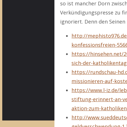
so ist mancher Dorn zwisc
Verkündigungspresse zu fin
ignoriert. Denn den Seinen
http://mephisto976.de
konfessionsfreien-556
https://hinsehen.net/2
sich-der-katholikentag
https://rundschau-hd.d
missionieren-auf-kost
https://www.l-iz.de/l
stiftung-erinnert-an-
aktion-zum-katholike
http://www.sueddeutsc
geldverschwendung-1.