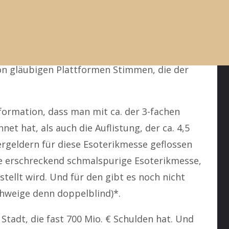
nd sich in den öffentlich-entrechteten Medien
unk die Berichterstattung über den
 wie üblich auf lobhudelnden Klatsch
on gläubigen Plattformen Stimmen, die der
nformation, dass man mit ca. der 3-fachen
et hat, als auch die Auflistung, der ca. 4,5
uergeldern für diese Esoterikmesse geflossen
ine erschreckend schmalspurige Esoterikmesse,
stellt wird. Und für den gibt es noch nicht
chweige denn doppelblind)*.
Stadt, die fast 700 Mio. € Schulden hat. Und