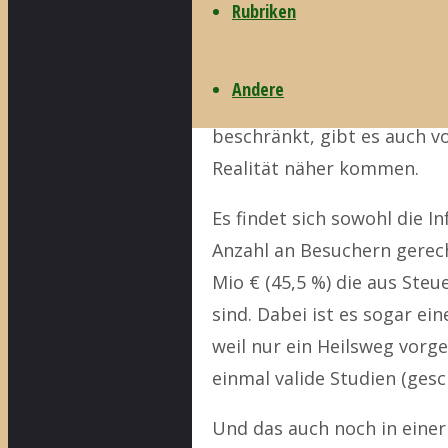
Rubriken
Währe
und dem käuflichen Privatf
Andere
diesjährigen Katholikentag
beschränkt, gibt es auch v
Realität näher kommen.
Es findet sich sowohl die I
Anzahl an Besuchern gerechn
Mio € (45,5 %) die aus Ste
sind. Dabei ist es sogar e
weil nur ein Heilsweg vorge
einmal valide Studien (ges
Und das auch noch in einer 