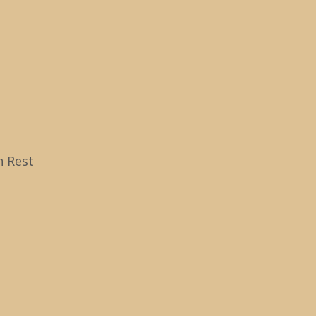
tersson
Zu
na
ob
n Rest
ersson
5
i/Allan_Pettersson