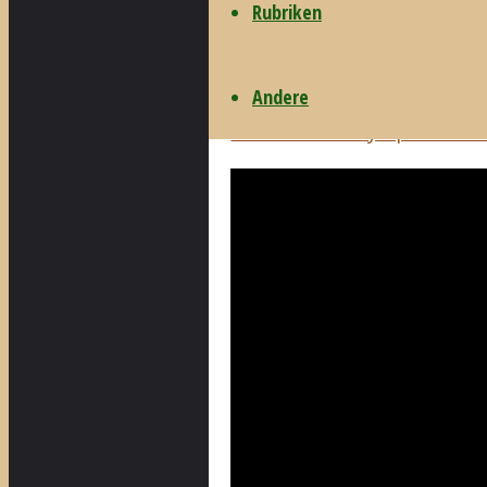
http://radiomelasudas-bea
Rubriken
pettersson-complete-symp
https://www.jpc.de/jpcng/c
Andere
S%E4mtliche-Symphonien/