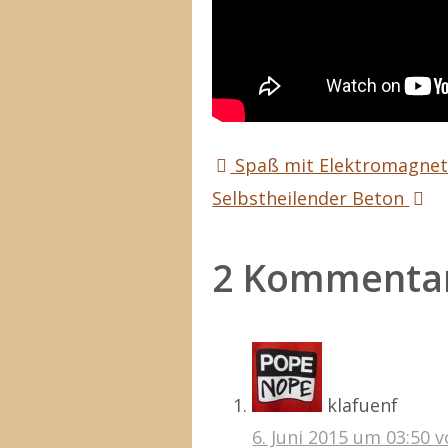
Spaß mit Elektromagne
Selbstheilender Beton
2 Kommenta
klafuenf
6. Juni 2015 um 03:50
v