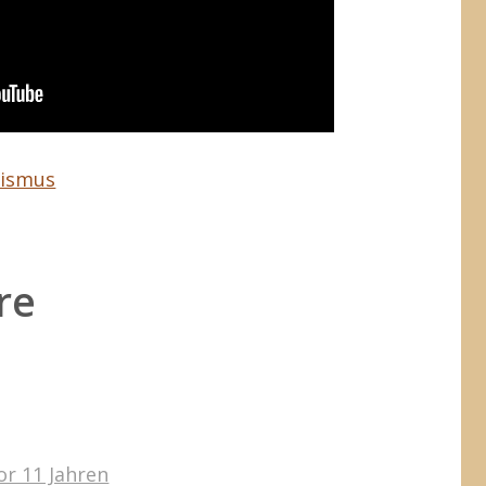
tismus
re
or 11 Jahren