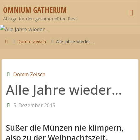
Zum
OMNIUM GATHERUM
Inhalt
Ablage für den gesam(mel)ten Rest
springen
Start
Domm Zeisch
Alle Jahre wieder…
Domm Zeisch
Alle Jahre wieder…
5. Dezember 2015
Süßer die Münzen nie klimpern,
also zu der Weihnachtszeit.