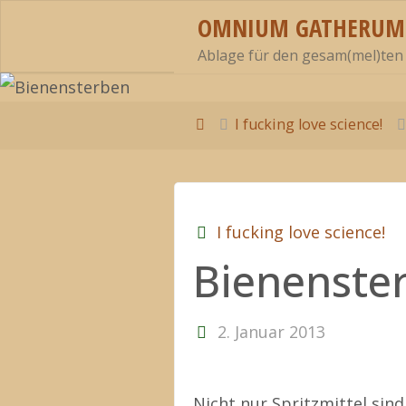
Zum
OMNIUM GATHERUM
Inhalt
Ablage für den gesam(mel)ten
springen
Start
I fucking love science!
I fucking love science!
Bienenste
2. Januar 2013
Nicht nur Spritzmittel sin