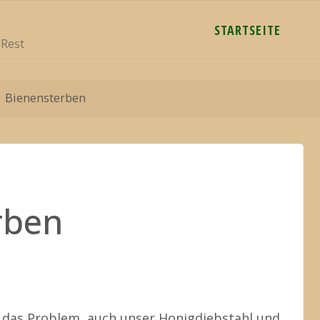
STARTSEITE
 Rest
Bienensterben
rben
d das Problem, auch unser Honigdiebstahl und