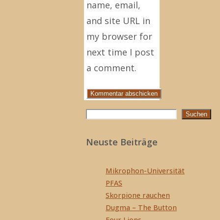
name, email,
and site URL in
my browser for
next time I post
a comment.
Suchen
Suchen
Neuste Beiträge
Mikrophon-Universität
PFAS
Skorpione rauchen
Dugma – The Button
Four Lions