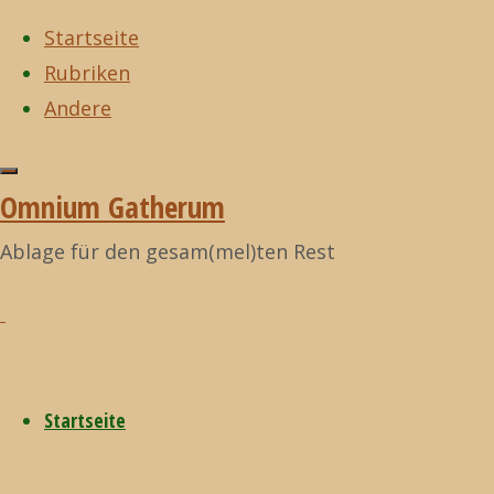
Startseite
Rubriken
Zum
Andere
Inhalt
Start
Musik
Charles
Zurück
Musik
©2021
springen
Yves – Symphony
nach
Omnium
Omnium Gatherum
#2
oben
Gatherum
Charles
Ablage für den gesam(mel)ten Rest
Yves –
Startseite
Symphony