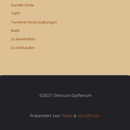
Suicide Circle
TAPP
Termine/Veranstaltungen
Wald
zu bearbeiten
Zu Verkaufen
©2021 Omnium Gatherum
Präsentiert von
Fluida
&
WordPress.