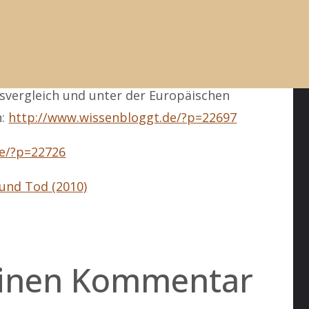
http://www.wissenbloggt.de/?p=22691
/nachrichten/57512/Hueppe-Strenges-Gesetz-
tsvergleich und unter der Europäischen
n:
http://www.wissenbloggt.de/?p=22697
de/?p=22726
und Tod (2010)
einen Kommentar