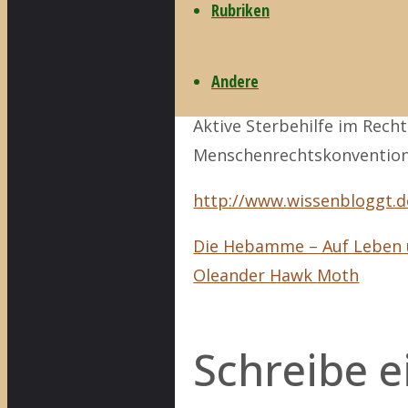
Rezension von Edgar Dahl:
Rubriken
http://www.aerzteblatt.de
gegen-Sterbehilfe
Andere
Aktive Sterbehilfe im Rech
Menschenrechtskonventio
http://www.wissenbloggt.
Die Hebamme – Auf Leben 
Oleander Hawk Moth
Schreibe 