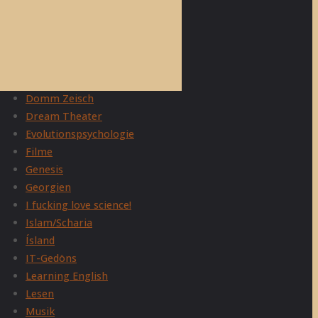
Adam Curtis
Allgemein
Belletristik
Christentum
Domm Zeisch
Dream Theater
Evolutionspsychologie
Filme
Genesis
Georgien
I fucking love science!
Islam/Scharia
Ísland
IT-Gedöns
Learning English
Lesen
Musik