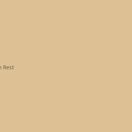
4)
Zu
na
ob
n Rest
n mir (2004)
ar 2014
ki/Das_Meer_in_mir