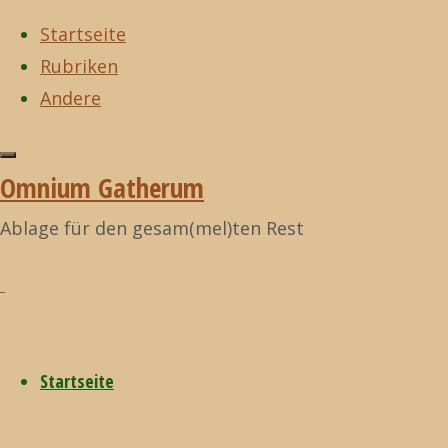
Startseite
Rubriken
Zum
Andere
Inhalt
Start
Allgemein
Der
Zurück
Allgemein
©2021
springen
typische Morgen
nach
Omnium
Omnium Gatherum
eines Atheisten
oben
Gatherum
Der
Ablage für den gesam(mel)ten Rest
typische
Startseite
Morgen