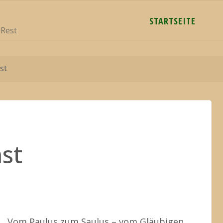
STARTSEITE
 Rest
st
st
Vom Paulus zum Saulus – vom Gläubigen