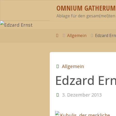
Zum
OMNIUM GATHERUM
Inhalt
Ablage für den gesam(mel)ten
springen
Start
Allgemein
Edzard Ern
Allgemein
Edzard Ern
3. Dezember 2013