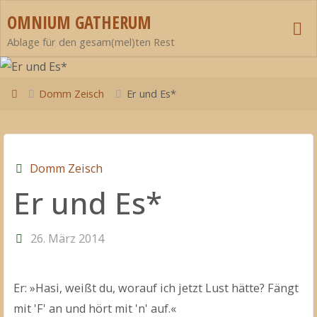
Zum
OMNIUM GATHERUM
Inhalt
Ablage für den gesam(mel)ten Rest
springen
Start
Domm Zeisch
Er und Es*
Domm Zeisch
Er und Es*
26. März 2014
Er: »Hasi, weißt du, worauf ich jetzt Lust hätte? Fängt
mit 'F' an und hört mit 'n' auf.«