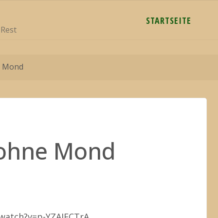
STARTSEITE
 Rest
e Mond
 ohne Mond
watch?v=p-YZAIECTrA