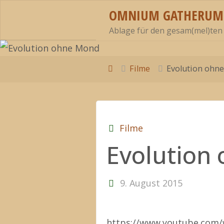
Zum
OMNIUM GATHERUM
Inhalt
Ablage für den gesam(mel)ten
springen
Start
Filme
Evolution ohn
Filme
Evolution
9. August 2015
https://www.youtube.com/