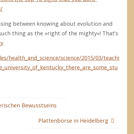
l/
ossing between knowing about evolution and
such thing as the »
right
of
the mighty
«! That’s
cy
.
les/health_and_science/science/2015/03/teachi
e_university_of_kentucky_there_are_some_stu
erischen Bewusstseins
Plattenbörse in Heidelberg