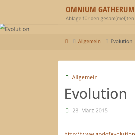
Zum
OMNIUM GATHERUM
Inhalt
Ablage für den gesam(mel)ten
springen
Start
Allgemein
Evolution
Allgemein
Evolution
28. März 2015
http://www.godofevolution