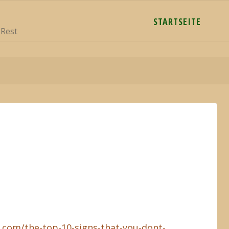
STARTSEITE
 Rest
.com/the-top-10-signs-that-you-dont-