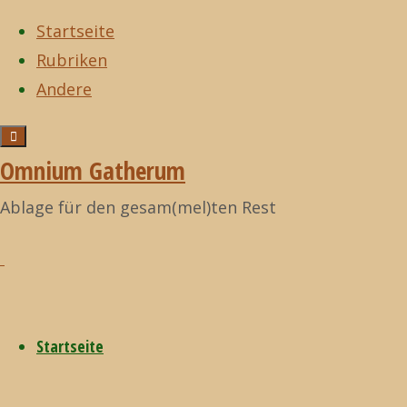
Startseite
Rubriken
Zum
Andere
Inhalt
Start
Filme
Fun
Zurück
Filme
,
I
©2021
springen
to Imagine (BBC,
nach
fucking love
Omnium
Omnium Gatherum
1983)
oben
science!
,
Richard
Gatherum
Ablage für den gesam(mel)ten Rest
Feynman
Fun to
Startseite
Imagine