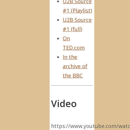
U2B Source
#1 (Playlist)
U2B Source
#1 (full)
On
TED.com
In the
archive of
the BBC
Video
https://www.youtube.com/wat