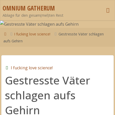
Zum
OMNIUM GATHERUM
Inhalt
Ablage für den gesam(mel)ten Rest
springen
Start
I fucking love science!
Gestresste Väter schlagen
aufs Gehirn
I fucking love science!
Gestresste Väter
schlagen aufs
Gehirn