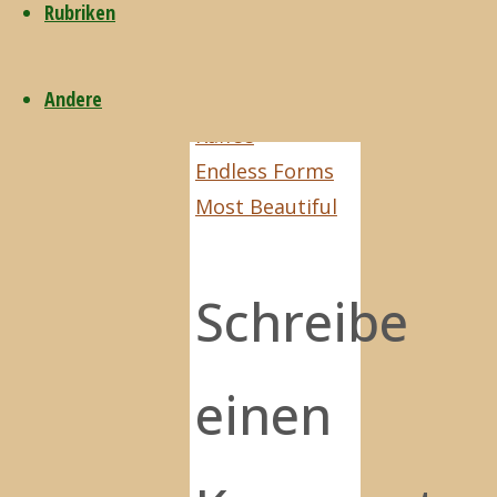
Und es gibt ihn
Rubriken
doch:
http://de.wikipedia.org/w
Andere
Aufgeschobener
Kaffee
Endless Forms
Most Beautiful
Schreibe
einen