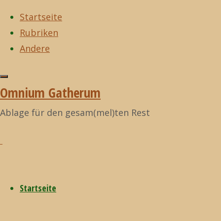
Startseite
Rubriken
Zum
Andere
Inhalt
Start
I fucking love
Zurück
I fucking love
©2021
springen
science!
nach
science!
Omnium
Omnium Gatherum
Heiligenschein
oben
Gatherum
Ablage für den gesam(mel)ten Rest
Heiligensch
17. März 2015
Startseite
17. März 2015