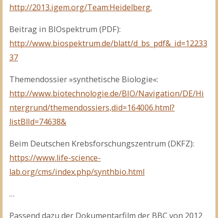
http://2013.igem.org/Team:Heidelberg.
Beitrag in BIOspektrum (PDF):
http://www.biospektrum.de/blatt/d_bs_pdf&_id=12233
37
Themendossier »synthetische Biologie«:
http://www.biotechnologie.de/BIO/Navigation/DE/Hi
ntergrund/themendossiers,did=164006.html?
listBlId=74638&
Beim Deutschen Krebsforschungszentrum (DKFZ):
https://www.life-science-
lab.org/cms/index.php/synthbio.html
…
Passend dazu der Dokumentarfilm der BBC von 2012