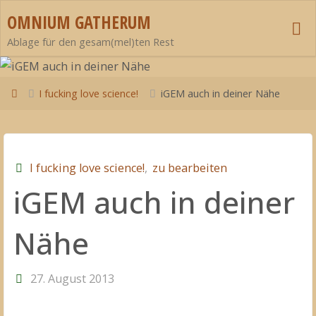
Zum
OMNIUM GATHERUM
Inhalt
Ablage für den gesam(mel)ten Rest
springen
Start
I fucking love science!
iGEM auch in deiner Nähe
I fucking love science!
,
zu bearbeiten
iGEM auch in deiner
Nähe
27. August 2013