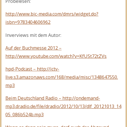
Probelesen:
http://www.bic-media.com/dmrs/widget.do?
isbn=9783404606962
Inverviews mit dem Autor:
Auf der Buchmesse 2012 –
http://www.youtube.com/watch?v=KfUSt72tZVs
hpd-Podcast – http://ictv-
live.s3.amazonaws.com/168/media/misc/1348647550.
mp3
Beim Deutschland Radio – http://ondemand-
mp3.dradio.de/file/dradio/2012/10/13/dlf_20121013_14
05_086b524b.mp3