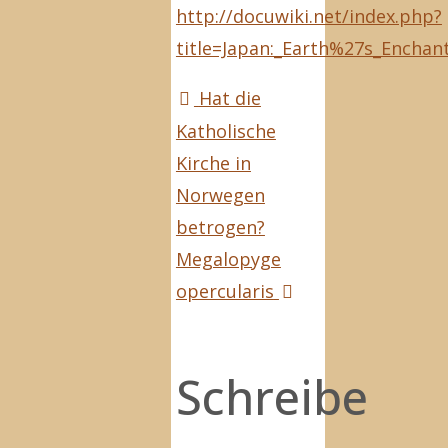
http://docuwiki.net/index.php?
title=Japan:_Earth%27s_Enchan
Hat die
Katholische
Kirche in
Norwegen
betrogen?
Megalopyge
opercularis
Schreibe