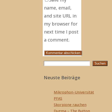
name, email,
and site URL in
my browser for
next time I post
a comment.
Suchen
Suchen
Neuste Beiträge
Mikrophon-Universität
PFAS
Skorpione rauchen
Dugma – The Button