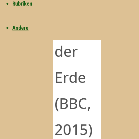
Rubriken
Inseln
Andere
der
Erde
(BBC,
2015)