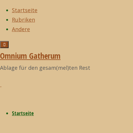
Startseite
Rubriken
Zum
Andere
Inhalt
springen
Start
Filme
Zurück
Filme
©2021
Omnium Gatherum
Japan, die
nach
Omnium
verzauberten
Ablage für den gesam(mel)ten Rest
oben
Gatherum
Japan,
Inseln der Erde
(BBC, 2015)
die
Startseite
verzaubert