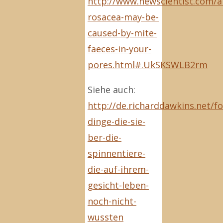
http://www.newscientist.com/a
rosacea-may-be-
caused-by-mite-
faeces-in-your-
pores.html#.UkSKSWLB2rm
Siehe auch:
http://de.richarddawkins.net/fo
dinge-die-sie-
ber-die-
spinnentiere-
die-auf-ihrem-
gesicht-leben-
noch-nicht-
wussten