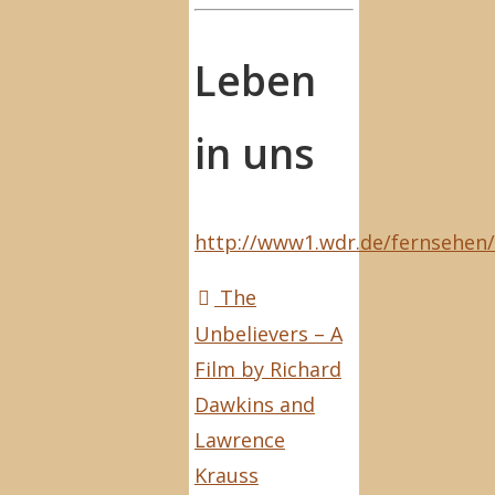
Leben
in uns
http://www1.wdr.de/fernsehe
The
Unbelievers – A
Film by Richard
Dawkins and
Lawrence
Krauss