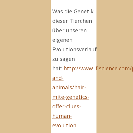
Was die Genetik
dieser Tierchen
über unseren
eigenen
Evolutionsverlauf
zu sagen
hat:
http://www.iflscience.com/
and-
animals/hair-
mite-genetics-
offer-clues-
human-
evolution