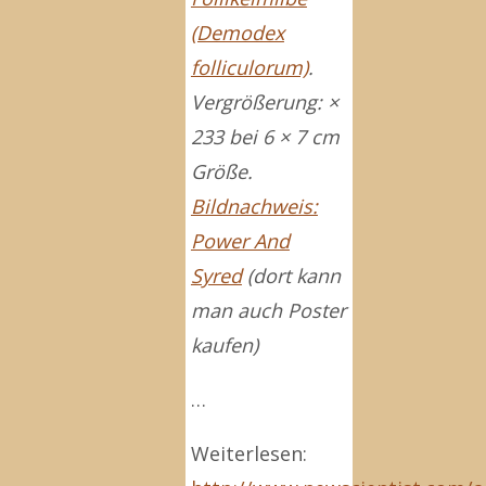
(Demodex
folliculorum)
.
Vergrößerung: ×
233 bei 6 × 7 cm
Größe.
Bildnachweis:
Power And
Syred
(dort kann
man auch Poster
kaufen)
…
Weiterlesen: