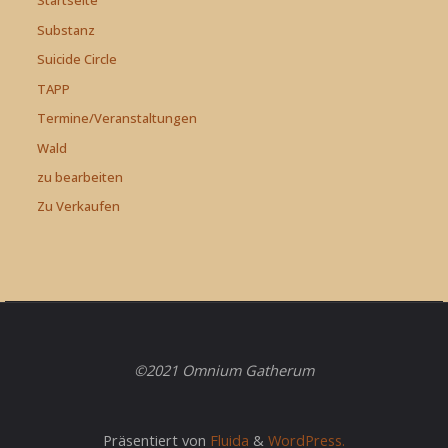
Startseite
Substanz
Suicide Circle
TAPP
Termine/Veranstaltungen
Wald
zu bearbeiten
Zu Verkaufen
©2021 Omnium Gatherum
Präsentiert von
Fluida
&
WordPress.