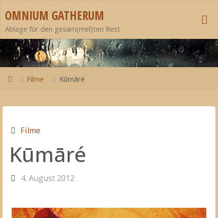
Zum
OMNIUM GATHERUM
Inhalt
Ablage für den gesam(mel)ten Rest
springen
Start
Filme
Kūmāré
Filme
Kūmāré
4. August 2012