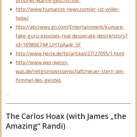
prophet-wahre-geschichte/
http://www.humanist-news.com/er-ist-voller-
liebe/
http://abcnews.go.com/Entertainment/kumare-
fake-guru-exposes-real-desperate-desire/story?
id=16980674#.UH1pAa4r_5F
http://www.heise.de/tp/artikel/27/27095/1.html
http://www.wer-weiss-
was.de/religionswissenschaft/neuer-stern-am-
himmel-des-geistes
The Carlos Hoax (with James „the
Amazing“ Randi)