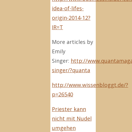
idea-of-lifes-
origin-2014-12?
IR=T
More articles by
Emily
Singer:
http://www.quantamagaz
singer/?quanta
http://www.wissenbloggt.de/?
p=26540
Priester kann
nicht mit Nudel
umgehen