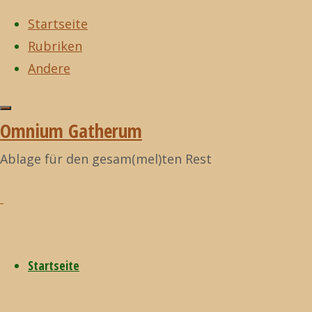
Startseite
Rubriken
Zum
Andere
Inhalt
Start
I fucking love
Zurück
I fucking love
©2021
springen
science!
Leben –
nach
science!
,
zu
Omnium
Omnium Gatherum
eine
oben
bearbeiten
Gatherum
Zwangsläufigkeit
Ablage für den gesam(mel)ten Rest
der Physik?
Leben
– eine
Startseite