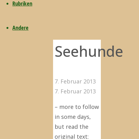
Rubriken
für
Andere
Seehunde
7. Februar 2013
7. Februar 2013
– more to follow
in some days,
but read the
original text: