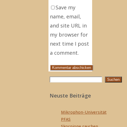
Save my
name, email,
and site URL in
my browser for
next time I post
a comment.
Suchen
Suchen
Neuste Beiträge
Mikrophon-Universität
PFAS
Skorpione rauchen