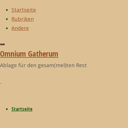
Startseite
Rubriken
Zum
Andere
Inhalt
Start
I fucking love
Zurück
I fucking love
©2021
springen
science!
Lecker
nach
science!
Omnium
Omnium Gatherum
Hai-Futter für
oben
Gatherum
Seehunde
Ablage für den gesam(mel)ten Rest
Lecker
Hai-
Startseite
Futter