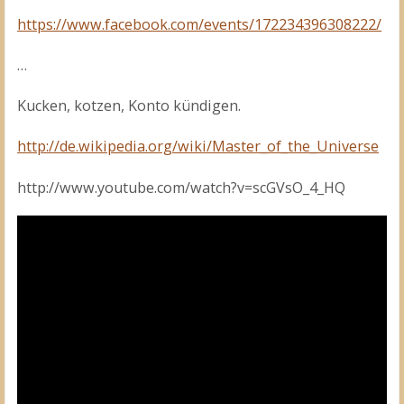
https://www.facebook.com/events/172234396308222/
…
Kucken, kotzen, Konto kündigen.
http://de.wikipedia.org/wiki/Master_of_the_Universe
http://www.youtube.com/watch?v=scGVsO_4_HQ