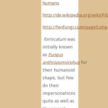
humans
http://de.wikipedia.org/wiki/Pil
http://fenfungi.com/page5.php
fornicatum
was
initially known
as
Fungus
anthropomorphus
for
their humanoid
shape, but few
do their
impersonations
quite as well as