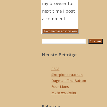
my browser for
next time I post
a comment.
Suchen
Suchen
Neuste Beiträge
PFAS
Skorpione rauchen
Dugma – The Button
Four Lions
Mehrzweckeier
Rubriken