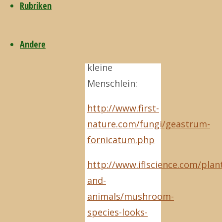
Rubriken
Pilze, die
manchmal
Andere
aussehen, wie
kleine
Menschlein:
http://www.first-
nature.com/fungi/geastrum-
fornicatum.php
http://www.iflscience.com/plan
and-
animals/mushroom-
species-looks-