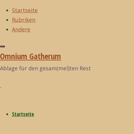
Startseite
Rubriken
Zum
Andere
Inhalt
Start
I fucking love
Zurück
I fucking love
©2021
springen
science!
nach
science!
,
zu
Omnium
Omnium Gatherum
Menschenkinderpilze
oben
bearbeiten
Gatherum
Ablage für den gesam(mel)ten Rest
Menschenki
Startseite
29. April 2015
29.
April 2015