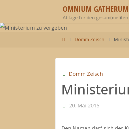
Zum
OMNIUM GATHERUM
Inhalt
Ablage für den gesam(mel)ten
springen
Start
Domm Zeisch
Minist
Domm Zeisch
Ministeri
20. Mai 2015
Den Namen darf sich der K