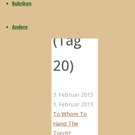
Rubriken
2014
Andere
(Tag
20)
3. Februar 2013
3. Februar 2013
To Whom To
Hand The
Torch?