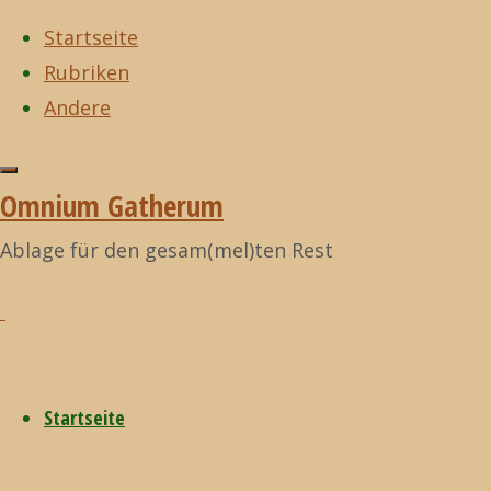
Startseite
Rubriken
Zum
Andere
Inhalt
Start
New Zealand
Mo.
Zurück
New Zealand
©2021
springen
03. Februar 2014
nach
Omnium
Omnium Gatherum
(Tag 20)
oben
Gatherum
Mo.
Ablage für den gesam(mel)ten Rest
03.
Startseite
Februar