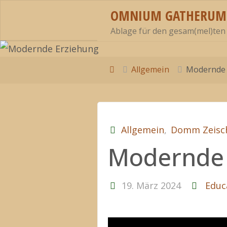
Zum
OMNIUM GATHERUM
Inhalt
Ablage für den gesam(mel)ten
springen
Start
Allgemein
Modernde 
Allgemein
,
Domm Zeisc
Modernde 
19. März 2024
Educ