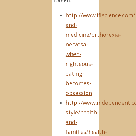
folgen.
http://www.iflscience.com/
and-
medicine/orthorexia-
nervosa-
when-
righteous-
eating-
becomes-
obsession
http://www.independent.co.
style/health-
and-
families/health-