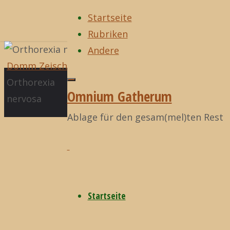
Startseite
Rubriken
Zum
Andere
Inhalt
Start
Domm Zeisch
Zurück
Domm Zeisch
,
I
©2021
springen
Orthorexia
nach
fucking love
Omnium
Omnium Gatherum
nervosa
oben
science!
Gatherum
Ablage für den gesam(mel)ten Rest
Orthorexia
nervosa
Startseite