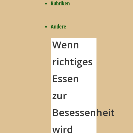
Rubriken
5. April 2015
5.
April 2015
Andere
Wenn
richtiges
Essen
zur
Besessenheit
wird