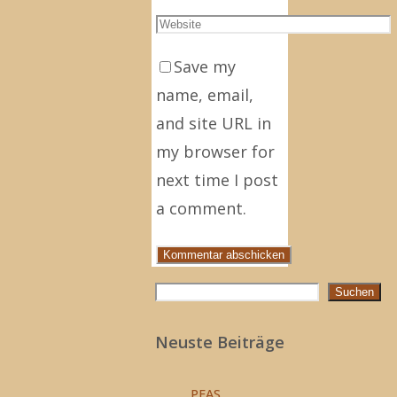
Save my
name, email,
and site URL in
my browser for
next time I post
a comment.
Suchen
Suchen
Neuste Beiträge
PFAS