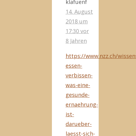
klafuenf
14. August
2018 um
17:30
vor
8 Jahren
https://www.nzz.ch/wissen
essen-
verbissen-
was-eine-
gesunde-
ernaehrung-
ist-
darueber-
laesst-sich-