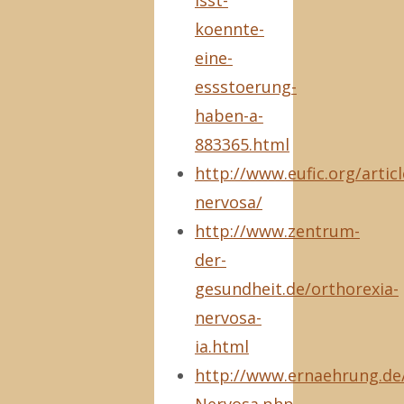
isst-
koennte-
eine-
essstoerung-
haben-a-
883365.html
http://www.eufic.org/articl
nervosa/
http://www.zentrum-
der-
gesundheit.de/orthorexia-
nervosa-
ia.html
http://www.ernaehrung.de/