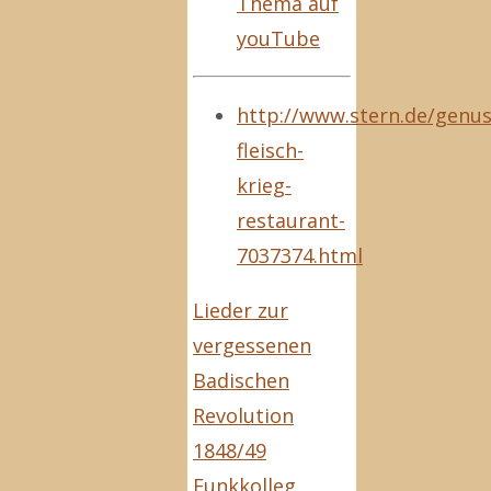
Thema auf
youTube
http://www.stern.de/genus
fleisch-
krieg-
restaurant-
7037374.html
Lieder zur
vergessenen
Badischen
Revolution
1848/49
Funkkolleg