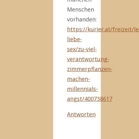
Menschen
vorhanden:
https://kurier.at/freizeit/l
liebe-
sex/zu-viel-
verantwortung-
zimmerpflanzen-
machen-
millennials-
angst/400738617
Antworten