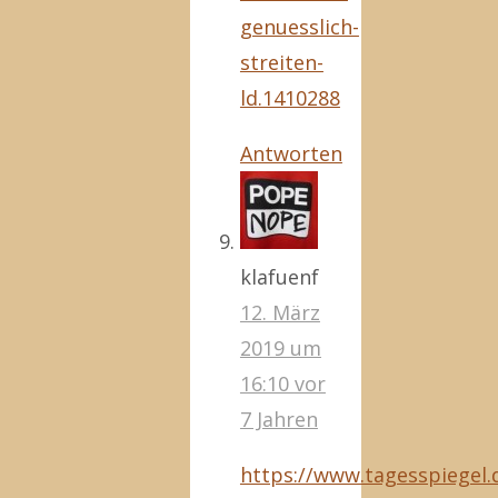
genuesslich-
streiten-
ld.1410288
Antworten
klafuenf
12. März
2019 um
16:10
vor
7 Jahren
https://www.tagesspiegel.d