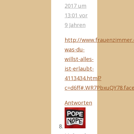
2017 um
13:01
vor
9 Jahren
http://www.frauenzimmer.
was-du-
willst-alles-
ist-erlaubt-
4113434.html?
c=d6ff#.WR7PbxuQY78.fac
Antworten