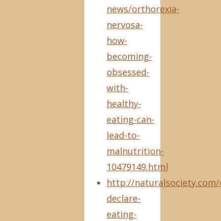
news/orthorexia-
nervosa-
how-
becoming-
obsessed-
with-
healthy-
eating-can-
lead-to-
malnutrition-
10479149.html
http://naturalsociety.com/o
declare-
eating-