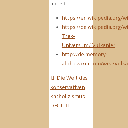
ähnelt:
https://en.wikipedia.org/wi
https://de.wikipedia.org/
Trek-
Universum#Vulkanier
http://de.memory-
alpha.wikia.com/wiki/Vulk
Die Welt des
konservativen
Katholizismus
DECT