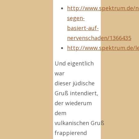
http://www.spektrum.de/n
segen-
basiert-auf-
nervenschaden/1366435
http://www.spektrum.de/l
Und eigentlich
war
dieser jüdische
Gruß intendiert,
der wiederum
dem
vulkanischen Gruß
frappierend