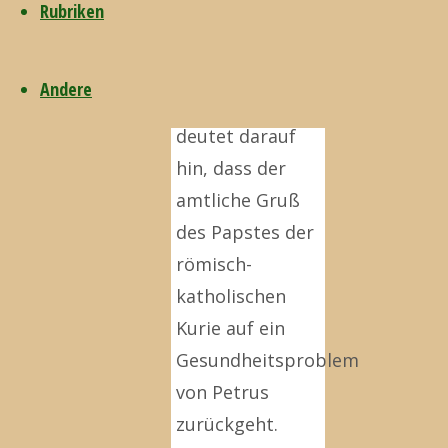
Rubriken
2015
Eine
Andere
Indizienkette
deutet darauf
hin, dass der
amtliche Gruß
des Papstes der
römisch-
katholischen
Kurie auf ein
Gesundheitsproblem
von Petrus
zurückgeht.