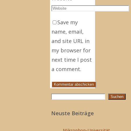
Save my
name, email,
and site URL in
my browser for
next time I post
a comment.
Suchen
Suchen
Neuste Beiträge
Mikrophon-Universität