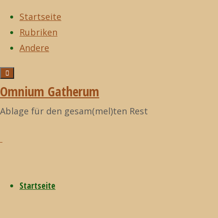
Startseite
Rubriken
Zum
Andere
Inhalt
Start
I fucking
Zurück
I fucking love
©2021
springen
love science!
nach
science!
Omnium
Omnium Gatherum
Papstgruß
oben
Gatherum
Ablage für den gesam(mel)ten Rest
Papstgruß
20.
Startseite
September 2015
20. September