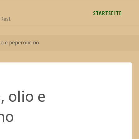
STARTSEITE
 Rest
lio e peperoncino
, olio e
no