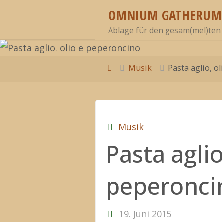
Zum
OMNIUM GATHERUM
Inhalt
Ablage für den gesam(mel)ten
springen
Start
Musik
Pasta aglio, o
Musik
Pasta aglio
peperonci
19. Juni 2015