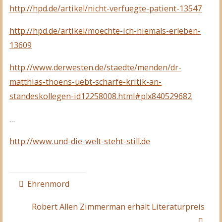
http://hpd.de/artikel/nicht-verfuegte-patient-13547
http://hpd.de/artikel/moechte-ich-niemals-erleben-
13609
http://www.derwesten.de/staedte/menden/dr-
matthias-thoens-uebt-scharfe-kritik-an-
standeskollegen-id12258008.html#plx840529682
…
http://www.und-die-welt-steht-still.de
Ehrenmord
Robert Allen Zimmerman erhält Literaturpreis