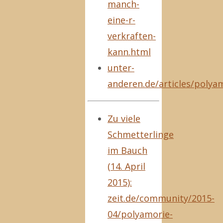
manch-
eine-r-
verkraften-
kann.html
unter-
anderen.de/articles/polya
Zu viele
Schmetterlinge
im Bauch
(14. April
2015):
zeit.de/community/2015-
04/polyamorie-