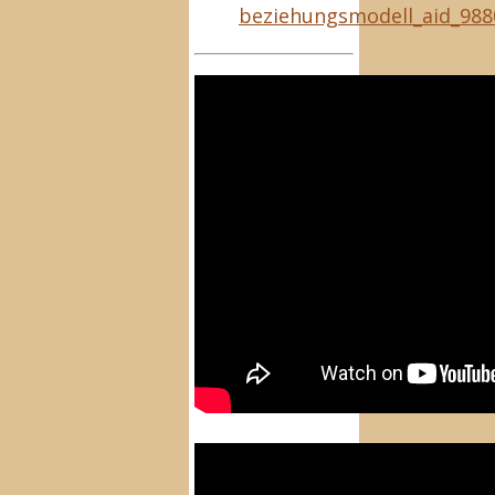
beziehungsmodell_aid_988