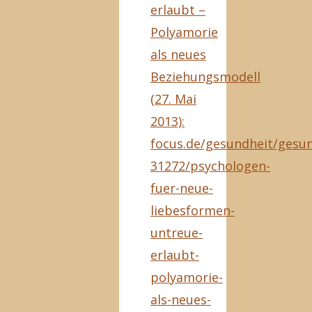
erlaubt –
Polyamorie
als neues
Beziehungsmodell
(27. Mai
2013):
focus.de/gesundheit/gesun
31272/psychologen-
fuer-neue-
liebesformen-
untreue-
erlaubt-
polyamorie-
als-neues-