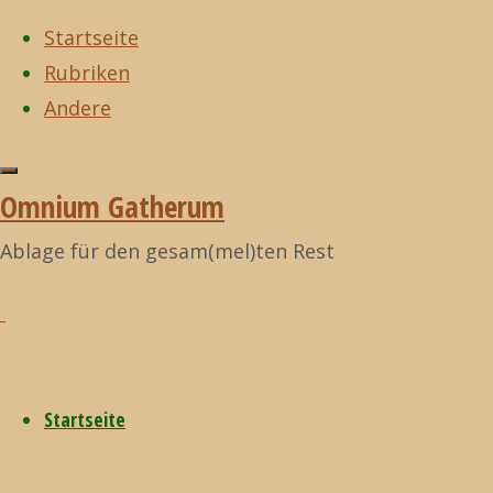
Startseite
Rubriken
Zum
Andere
Inhalt
Start
Allgemein
Zurück
Allgemein
©2021
springen
Polyamorie
nach
Omnium
Omnium Gatherum
oben
Gatherum
Polyamorie
Ablage für den gesam(mel)ten Rest
23. August 2015
21. Februar 2024
Startseite
de.wikipedia.org/wiki/Pol