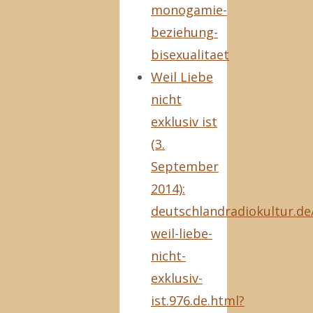
monogamie-
beziehung-
bisexualitaet
Weil Liebe
nicht
exklusiv ist
(3.
September
2014):
deutschlandradiokultur.de
weil-liebe-
nicht-
exklusiv-
ist.976.de.html?