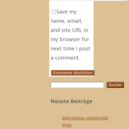
Save my
name, email,
and site URL in
my browser for
next time I post
a comment.
Suchen
Suchen
Neuste Beiträge
Mikrophon-Universität
PFAS