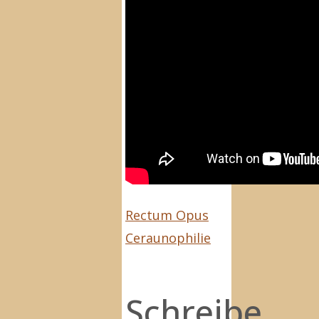
Rectum Opus
Ceraunophilie
Schreibe