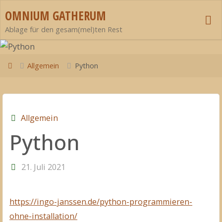
Zum
OMNIUM GATHERUM
Inhalt
Ablage für den gesam(mel)ten Rest
springen
Start
Allgemein
Python
Allgemein
Python
21. Juli 2021
https://ingo-janssen.de/python-programmieren-
ohne-installation/