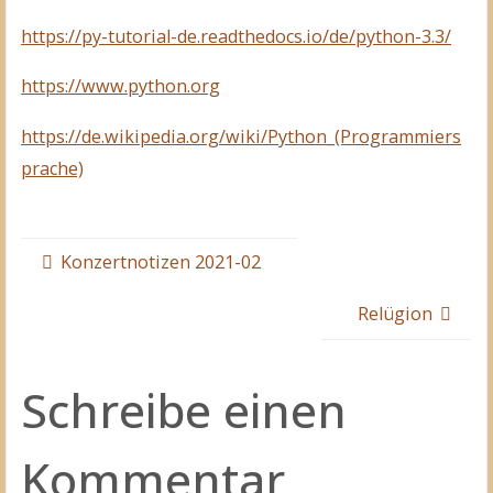
https://py-tutorial-de.readthedocs.io/de/python-3.3/
https://www.python.org
https://de.wikipedia.org/wiki/Python_(Programmiers
prache)
Konzertnotizen 2021-02
Relügion
Schreibe einen
Kommentar