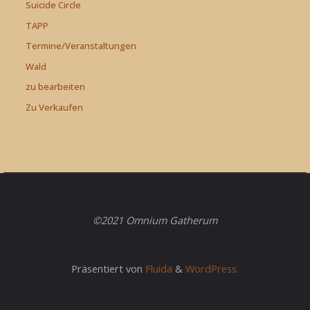
Suicide Circle
TAPP
Termine/Veranstaltungen
Wald
zu bearbeiten
Zu Verkaufen
©2021 Omnium Gatherum
Präsentiert von
Fluida
&
WordPress.