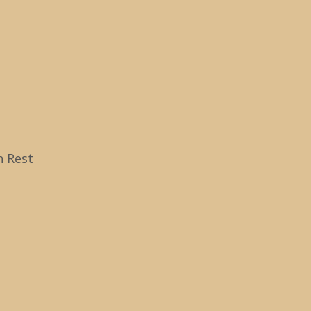
korrektur
Zu
na
ob
n Rest
rrektur
November 2013