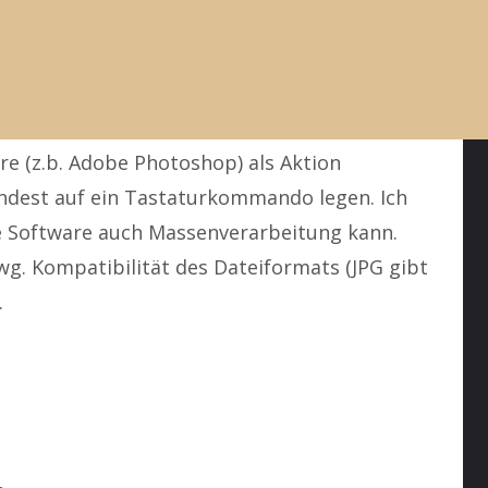
bleichen verschieden aus. Der Rotstichkommt
m meisten ausbleicht, gefolgt von Gelb. Also:
arbkorrektur
hnlich ausgebleicht sind, kann man das in
re (z.b. Adobe Photoshop) als Aktion
ndest auf ein Tastaturkommando legen. Ich
e Software auch Massenverarbeitung kann.
wg. Kompatibilität des Dateiformats (JPG gibt
.