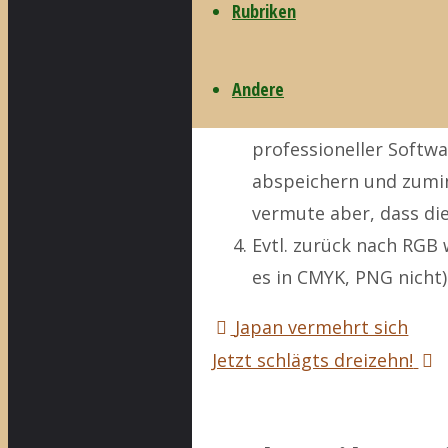
Rubriken
Die einzelnen Farben 
daher, dass das Blau a
Nach CMY getrennte F
Andere
Wenn die Bilder sehr ä
professioneller Softwa
abspeichern und zumi
vermute aber, dass di
Evtl. zurück nach RGB 
es in CMYK, PNG nicht)
Japan vermehrt sich
Jetzt schlägts dreizehn!