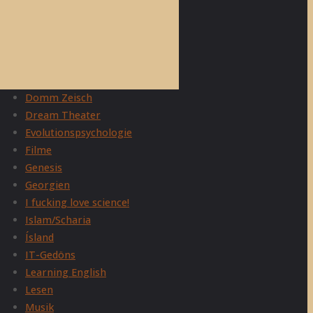
Adam Curtis
Allgemein
Belletristik
Christentum
Domm Zeisch
Dream Theater
Evolutionspsychologie
Filme
Genesis
Georgien
I fucking love science!
Islam/Scharia
Ísland
IT-Gedöns
Learning English
Lesen
Musik