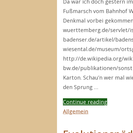
Da war ich doch gestern i
Fußmarsch vom Bahnhof Wa
Denkmal vorbei gekommen
wuerttemberg.de/servlet/is
badenser.de/artikel/bade
wiesental.de/museum/ortsg
http://de.wikipedia.org/wi
bw.de/publikationen/sonst
Karton. Schau’n wer mal wi
den Sprung …
"Die
Continue reading
Badische
Allgemein
Revolutio