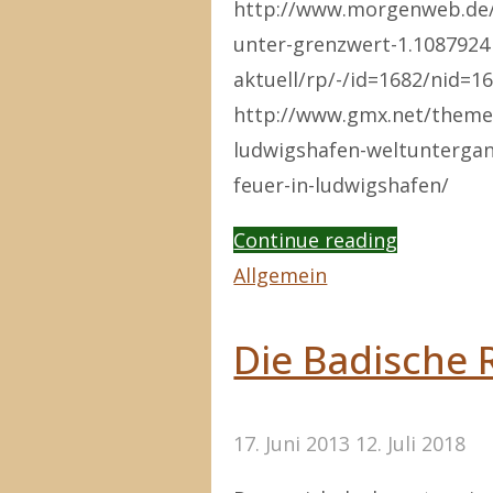
http://www.morgenweb.de/
auf!"
unter-grenzwert-1.1087924
aktuell/rp/-/id=1682/nid=1
http://www.gmx.net/theme
ludwigshafen-weltuntergan
feuer-in-ludwigshafen/
"Brand
Continue reading
in
Allgemein
Ludwigsha
Die Badische 
17. Juni 2013
12. Juli 2018