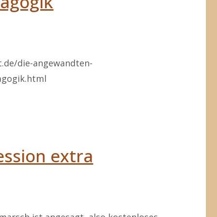
dagogik
t.de/die-angewandten-
gogik.html
nspädagogik"
ssion extra
marsch ist angesagt, also kostenloses