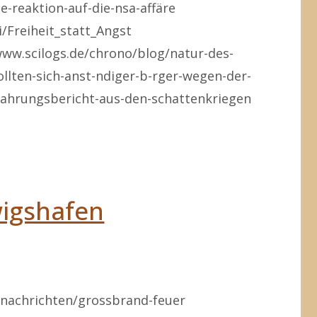
-reaktion-auf-die-nsa-affäre
i/Freiheit_statt_Angst
www.scilogs.de/chrono/blog/natur-des-
llten-sich-anst-ndiger-b-rger-wegen-der-
ahrungsbericht-aus-den-schattenkriegen
g
wigshafen
nachrichten/grossbrand-feuer