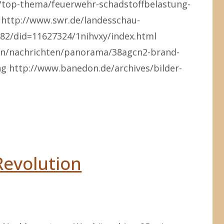
top-thema/feuerwehr-schadstoffbelastung-
 http://www.swr.de/landesschau-
682/did=11627324/1nihvxy/index.html
n/nachrichten/panorama/38agcn2-brand-
g http://www.banedon.de/archives/bilder-
fen"
Revolution