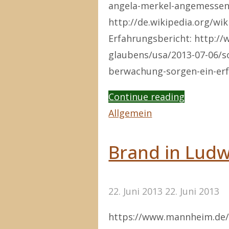
angela-merkel-angemessene
http://de.wikipedia.org/wik
Erfahrungsbericht: http://
glaubens/usa/2013-07-06/so
berwachung-sorgen-ein-erf
"Wir
Continue reading
sind
Allgemein
alle
verdächti
Brand in Lud
–
passen
22. Juni 2013
22. Juni 2013
Sie
auf
https://www.mannheim.de/
sich