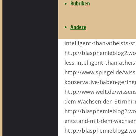
Rubriken
http://www.humanist-news.
weniger-intelligent-als-ath
Andere
http://www.politics.co.uk/
intelligent-than-atheists-st
http://blasphemieblog2.wo
less-intelligent-than-atheis
http://www.spiegel.de/wiss
konservative-haben-geringe
http://www.welt.de/wissens
dem-Wachsen-den-Stirnhir
http://blasphemieblog2.wo
entstand-mit-dem-wachsen-d
http://blasphemieblog2.wo