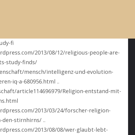
com/studie-sehr-religiose-menschen-sind-
eisten/
news/2013/08/12/religious-people-are-less-
udy-fi
rdpress.com/2013/08/12/religious-people-are-
ts-study-finds/
enschaft/mensch/intelligenz-und-evolution-
ren-iq-a-680956.html ..
chaft/article114696979/Religion-entstand-mit-
ns.html
rdpress.com/2013/03/24/forscher-religion-
en-stirnhirns/ ..
rdpress.com/2013/08/08/wer-glaubt-lebt-