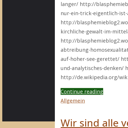
langer/ http://blasphemie
nur-ein-trick-eigentlich-ist
http://blasphemieblog2.wo
kirchliche-gewalt-im-mittel
http://blasphemieblog2.wo
abtreibung-homosexualitat-
auf-hoher-see-gerettet/ h
und-analytisches-denken/ 
http://de.wikipedia.org/wi
"Religion
Continue reading
vs.
Allgemein
Intelligenz
Wir sind alle 