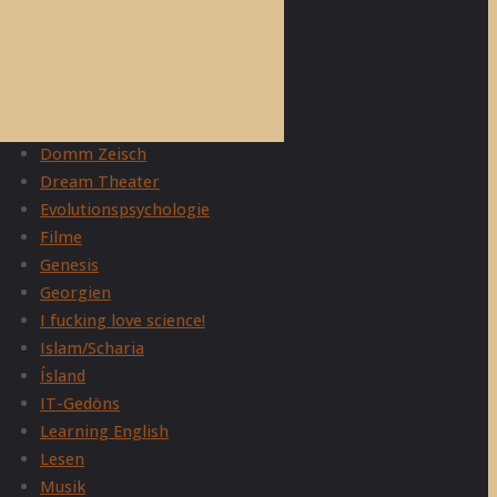
Adam Curtis
Allgemein
Belletristik
Christentum
Domm Zeisch
Dream Theater
Evolutionspsychologie
Filme
Genesis
Georgien
I fucking love science!
Islam/Scharia
Ísland
IT-Gedöns
Learning English
Lesen
Musik