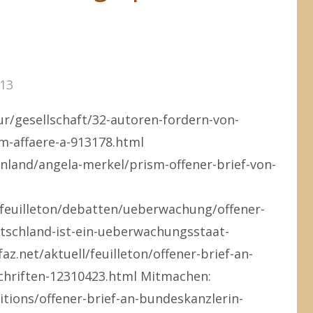
013
ur/gesellschaft/32-autoren-fordern-von-
m-affaere-a-913178.html
/inland/angela-merkel/prism-offener-brief-von-
/feuilleton/debatten/ueberwachung/offener-
utschland-ist-ein-ueberwachungsstaat-
z.net/aktuell/feuilleton/offener-brief-an-
chriften-12310423.html Mitmachen:
tions/offener-brief-an-bundeskanzlerin-