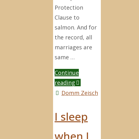
Protection
Clause to
salmon. And for
the record, all
marriages are
same …
Continue
"Same
reading
Sex
Domm Zeisch
Marriage"
I sleep
when I