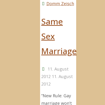
klappert
Domm Zeisch
zu
laut
Same
beim
Zwiebelschneiden"
Sex
Marriage
11. August
2012
11. August
2012
“New Rule: Gay
marriage won’t