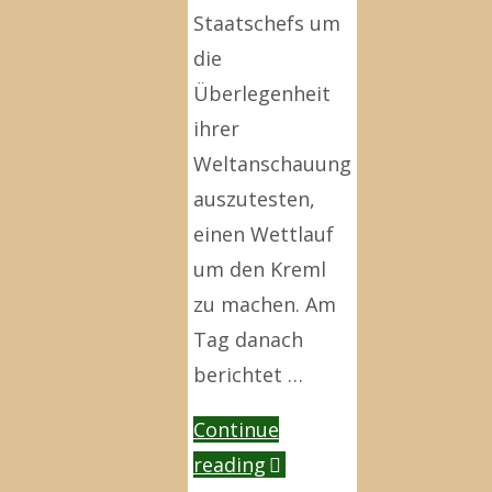
Staatschefs um
die
Überlegenheit
ihrer
Weltanschauung
auszutesten,
einen Wettlauf
um den Kreml
zu machen. Am
Tag danach
berichtet …
Continue
"Aus
reading