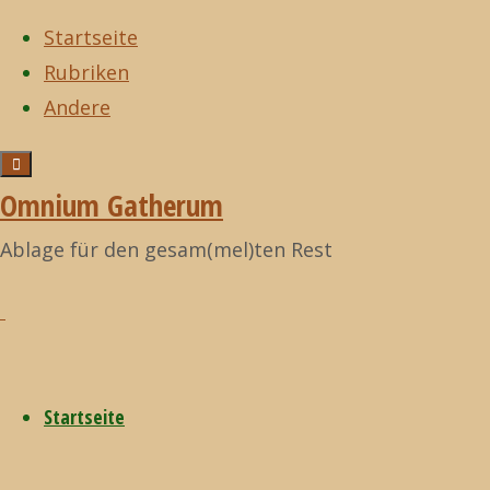
Startseite
Rubriken
Zum
Andere
Inhalt
Start
Archiv für
Zurück
©2021
springen
die Kategorie
nach
Omnium
Omnium Gatherum
Kategorie:
„Domm Zeisch“
oben
Gatherum
(Seite 40)
Ablage für den gesam(mel)ten Rest
Domm
Zeisch
Startseite
Domm Zeisch