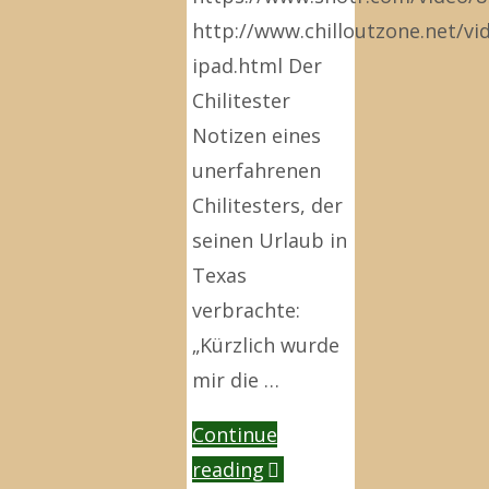
http://www.chilloutzone.net/vi
ipad.html Der
Chilitester
Notizen eines
unerfahrenen
Chilitesters, der
seinen Urlaub in
Texas
verbrachte:
„Kürzlich wurde
mir die …
Continue
"iPad
reading