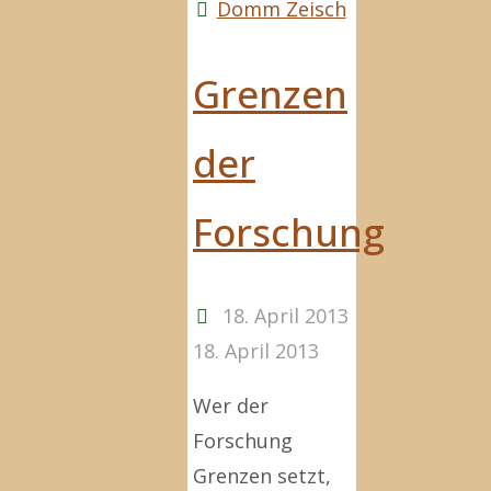
der
Domm Zeisch
Zeit
der
Grenzen
(k)alten
Krieger"
der
Forschung
18. April 2013
18. April 2013
Wer der
Forschung
Grenzen setzt,