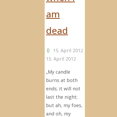
am
dead
15. April 2012
15. April 2012
„My candle
burns at both
ends; it will not
last the night;
but ah, my foes,
and oh, my