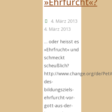
»Ehrfurcht«?
Witz"
4. März 2013
4. März 2013
… oder heisst es
»Ehrfrucht« und
schmeckt
scheußlich?
http://www.change.org/de/Peti
des-
bildungsziels-
ehrfurcht-vor-
gott-aus-der-