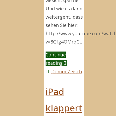
Gesichtspartie.
Und wie es dann
weitergeht, dass
sehen Sie hier:
http://www.youtube.com/watc
v=8Gfg4OMrqCU
Continue
"Der
reading
Nutzen
Domm Zeisch
des
Ei-
iPad
Fones"
klappert