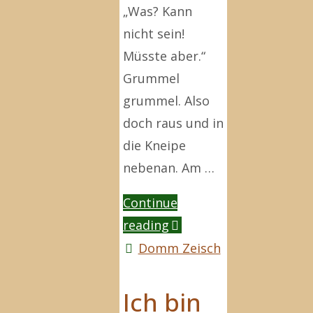
„Was? Kann
nicht sein!
Müsste aber.“
Grummel
grummel. Also
doch raus und in
die Kneipe
nebenan. Am …
Continue
"Müsste
reading
aber"
Domm Zeisch
Ich bin