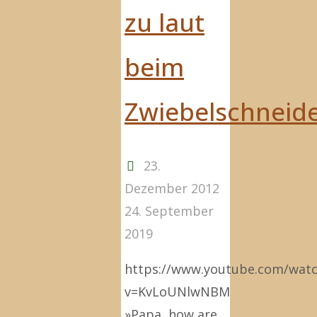
zu laut
beim
Zwiebelschneid
23.
Dezember 2012
24. September
2019
https://www.youtube.com/wat
v=KvLoUNlwNBM
»Papa, how are