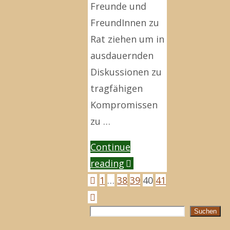
Freunde und
FreundInnen zu
Rat ziehen um in
ausdauernden
Diskussionen zu
tragfähigen
Kompromissen
zu …
Continue
"Ich
reading
bin
1
…
38
39
40
41
Seitennummer
Ihnen
sehr
Suchen
Suchen
der
dankbar…"