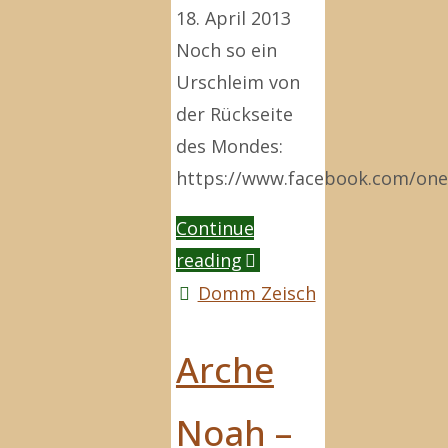
18. April 2013
Noch so ein
Urschleim von
der Rückseite
des Mondes:
https://www.facebook.com/on
Continue
"Grenzen
reading
der
Domm Zeisch
Forschung"
Arche
Noah –