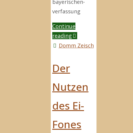
bayerischen-
verfassung
Continue
"Was
reading
ist
Domm Zeisch
»Ehrfurcht«?"
Der
Nutzen
des Ei-
Fones