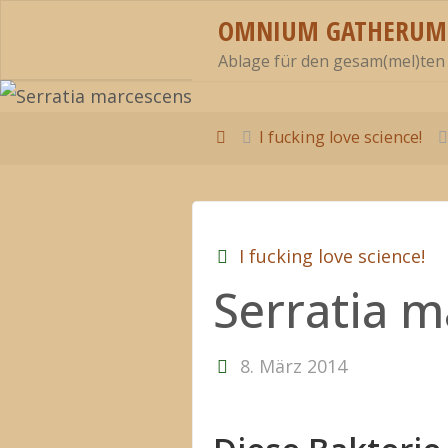
Zum
OMNIUM GATHERUM
Inhalt
Ablage für den gesam(mel)ten
springen
Start
I fucking love science!
I fucking love science!
Serratia 
8. März 2014