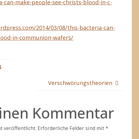
ia-can-make-people-see-christs-blood-in-c-
rdpress.com/2014/03/08/this-bacteria-can-
blood-in-communion-wafers/
4
Verschwörungstheorien
einen Kommentar
 veröffentlicht.
Erforderliche Felder sind mit
*