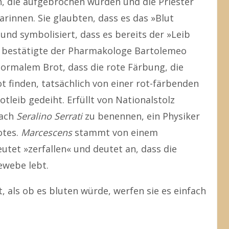
n, die aufgebrochen wurden und die Priester
rinnen. Sie glaubten, dass es das »Blut
 und symbolisiert, dass es bereits der »Leib
19 bestätigte der Pharmakologe Bartolemeo
normalem Brot, dass die rote Färbung, die
 finden, tatsächlich von einer rot-färbenden
tleib gedeiht. Erfüllt von Nationalstolz
nach
Seralino Serrati
zu benennen, ein Physiker
otes.
Marcescens
stammt von einem
utet »zerfallen« und deutet an, dass die
ewebe lebt.
, als ob es bluten würde, werfen sie es einfach