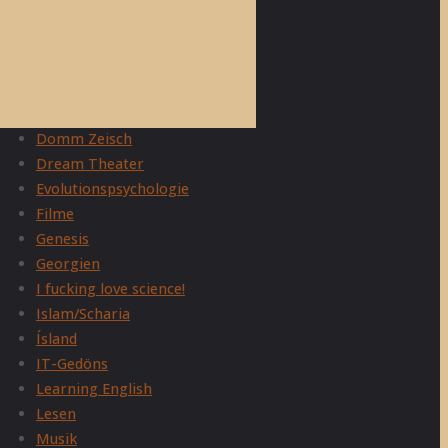
Adam Curtis
Allgemein
Belletristik
Christentum
Domm Zeisch
Dream Theater
Evolutionspsychologie
Filme
Genesis
Georgien
I fucking love science!
Islam/Scharia
Ísland
IT-Gedöns
Learning English
Lesen
Musik