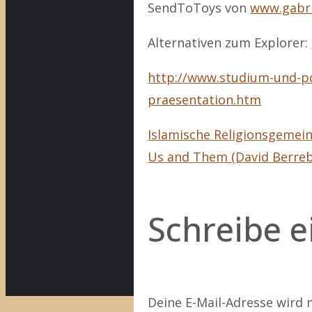
SendToToys von
www.gabri
Alternativen zum Explorer:
http://www.studium-und-pc
praesentation.htm
Islamische Religionsgemein
Us and Them (David Berreb
Schreibe 
Deine E-Mail-Adresse wird n