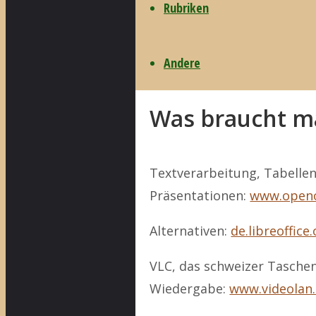
Rubriken
Die uralte Version 2.95 v
Andere
schnell wie ein Doppelklick
Was braucht m
Textverarbeitung, Tabellen
Präsentationen:
www.openo
Alternativen:
de.libreoffice
VLC, das schweizer Tasche
Wiedergabe:
www.videolan