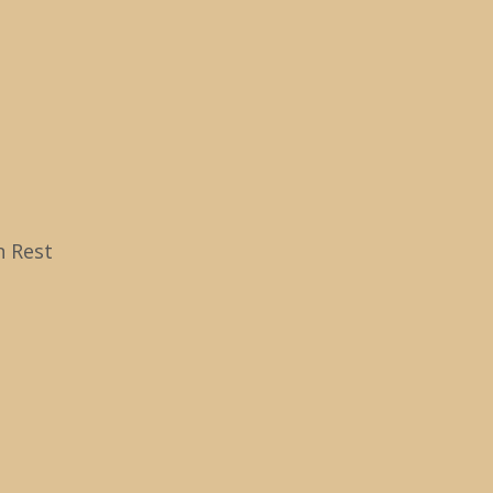
Zu
na
ob
n Rest
ber 2014
cht immer besser