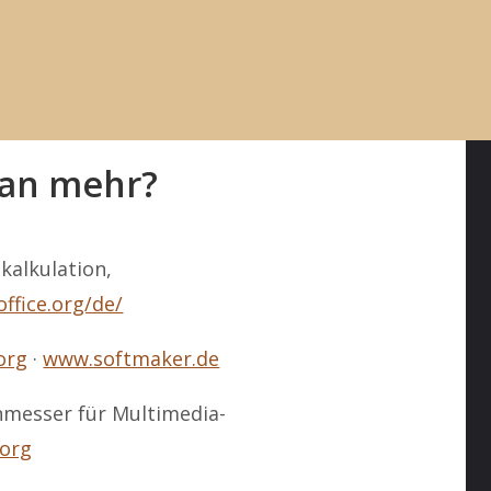
on Winamp startet auf modernen Rechnern so
:
www.oldversion.com.de/windows/winamp/
an mehr?
kalkulation,
ffice.org/de/
.org
·
www.softmaker.de
nmesser für Multimedia-
.org