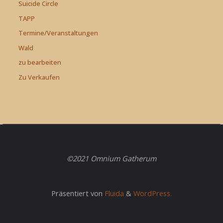
Suicide Circle
TAPP
Termine/Veranstaltungen
Wald
zu bearbeiten
Zu Verkaufen
©2021 Omnium Gatherum
Präsentiert von
Fluida
&
WordPress.