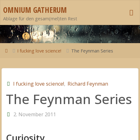
Zum
OMNIUM GATHERUM
Inhalt
Ablage für den gesam(mel)ten Rest
springen
Start
I fucking love science!
The Feynman Series
I fucking love science!
,
Richard Feynman
The Feynman Series
2. November 2011
Curiosity