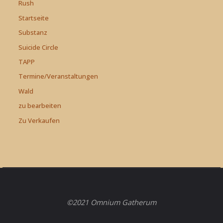
Rush
Startseite
Substanz
Suicide Circle
TAPP
Termine/Veranstaltungen
Wald
zu bearbeiten
Zu Verkaufen
©2021 Omnium Gatherum