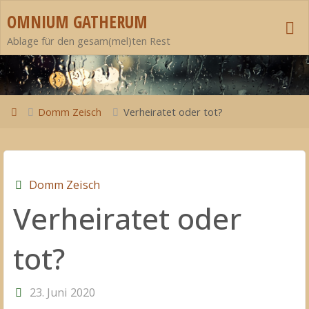
Zum
OMNIUM GATHERUM
Inhalt
Ablage für den gesam(mel)ten Rest
springen
Start
Domm Zeisch
Verheiratet oder tot?
Domm Zeisch
Verheiratet oder
tot?
23. Juni 2020