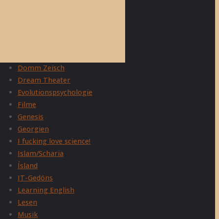
Adam Curtis
Allgemein
Belletristik
Christentum
Domm Zeisch
Dream Theater
Evolutionspsychologie
Filme
Genesis
Georgien
I fucking love science!
Islam/Scharia
Ísland
IT-Gedöns
Learning English
Lesen
Musik