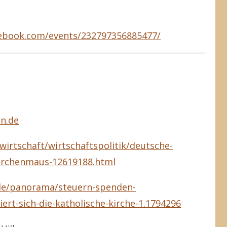
cebook.com/events/232797356885477/
en.de
/wirtschaft/wirtschaftspolitik/deutsche-
kirchenmaus-12619188.html
de/panorama/steuern-spenden-
ert-sich-die-katholische-kirche-1.1794296