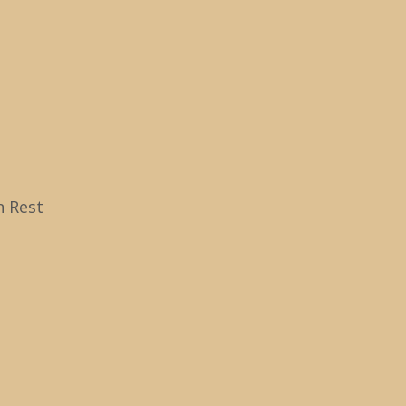
Was ist uns die Kirche wert und teuer?
Zu
na
ob
n Rest
s die Kirche wert
?
mber 2013