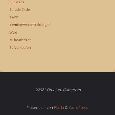
Substanz
Suicide Circle
TAPP
Termine/Veranstaltungen
Wald
zu bearbeiten
Zu Verkaufen
©2021 Omnium Gatherum
Präsentiert von
Fluida
&
WordPress.