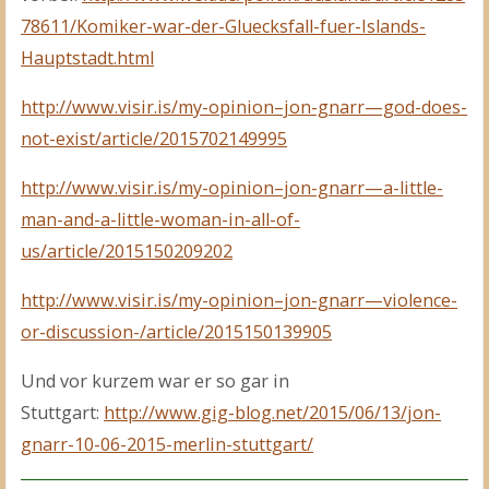
78611/Komiker-war-der-Gluecksfall-fuer-Islands-
Hauptstadt.html
http://www.visir.is/my-opinion–jon-gnarr—god-does-
not-exist/article/2015702149995
http://www.visir.is/my-opinion–jon-gnarr—a-little-
man-and-a-little-woman-in-all-of-
us/article/2015150209202
http://www.visir.is/my-opinion–jon-gnarr—violence-
or-discussion-/article/2015150139905
Und vor kurzem war er so gar in
Stuttgart:
http://www.gig-blog.net/2015/06/13/jon-
gnarr-10-06-2015-merlin-stuttgart/