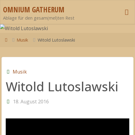
Zum
OMNIUM GATHERUM
Inhalt
Ablage für den gesam(mel)ten Rest
springen
Start
Musik
Witold Lutoslawski
Musik
Witold Lutoslawski
18. August 2016