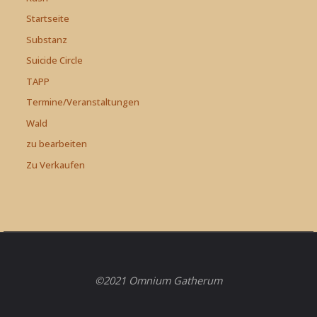
Startseite
Substanz
Suicide Circle
TAPP
Termine/Veranstaltungen
Wald
zu bearbeiten
Zu Verkaufen
©2021 Omnium Gatherum