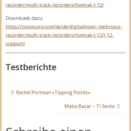
recorder/multi-track-recorders/livetrak-l-12/
Downloads dazu:
https://zoomcorp.com/de/de/digitalmixer–mehrspur-
recorder/multi-track-recorders/livetrak-l-12/l-12-
support/
Testberichte
Rachel Portman »Tipping Points«
Matia Bazar – Ti Sento